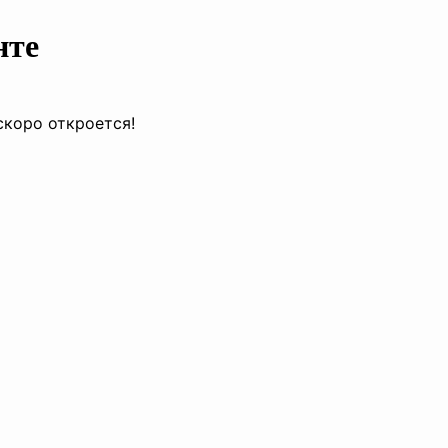
нте
скоро откроется!