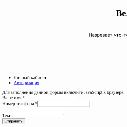
Ве
Назревает что-т
Личный кабинет
Авторизация
Для заполнения данной формы включите JavaScript в браузере.
Ваше имя
*
Номер телефона
*
Ваше
телефона
Текст
имя
Отправить