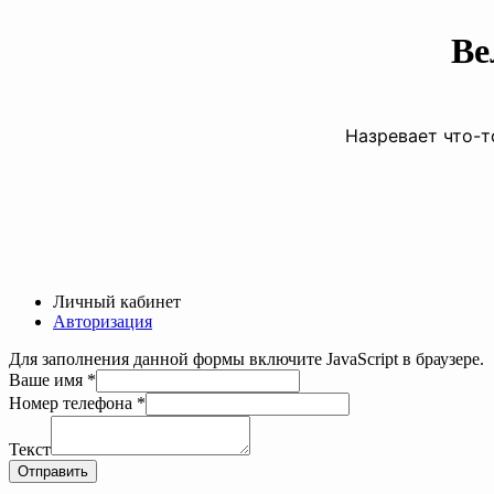
Ве
Назревает что-т
Личный кабинет
Авторизация
Для заполнения данной формы включите JavaScript в браузере.
Ваше имя
*
Ваше
Номер телефона
*
имя
Номер
Текст
Отправить