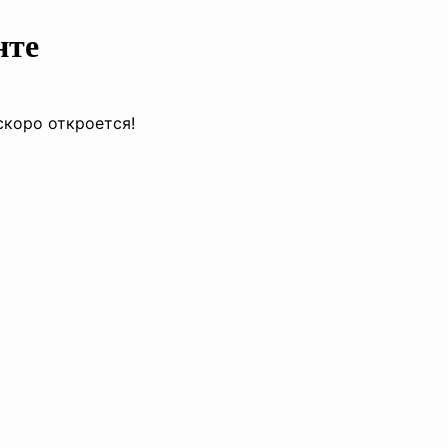
нте
скоро откроется!