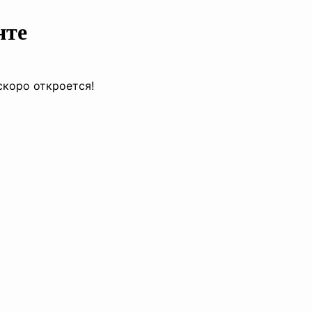
нте
скоро откроется!