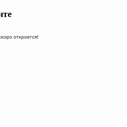
нте
скоро откроется!