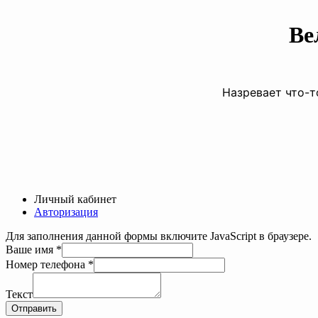
Ве
Назревает что-т
Личный кабинет
Авторизация
Для заполнения данной формы включите JavaScript в браузере.
имя
Ваше имя
*
телефона
Номер телефона
*
Ваше
Текст
Отправить